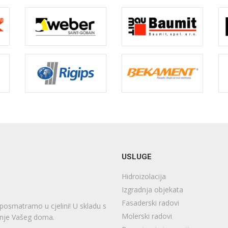
USLUGE
Hidroizolacija
Izgradnja objekata
Fasaderski radovi
 posmatramo u cjelini! U skladu s
Molerski radovi
enje Vašeg doma.