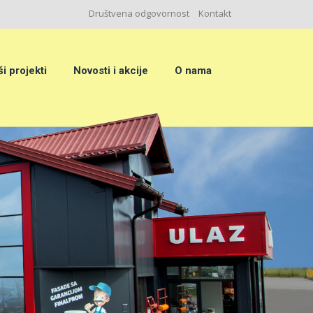
Društvena odgovornost
Kontakt
i projekti
Novosti i akcije
O nama