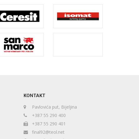
KONTAKT
Pavlovića put, Bijeljina
+387 55 290 400
+387 55 290 401
final92@teol.net