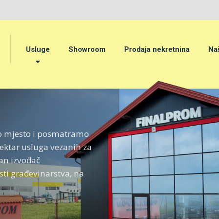
Usluge
Showroom
Prodaja nekretnina
Naš
vo mjesto i posmatramo
pektar usluga vezanih za
an izvođač
sti građevinarstva, na