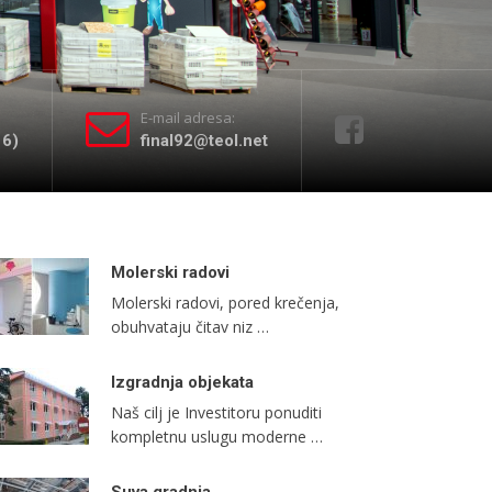
E-mail adresa:
16)
final92@teol.net
Molerski radovi
Molerski radovi, pored krečenja,
obuhvataju čitav niz …
Izgradnja objekata
Naš cilj je Investitoru ponuditi
kompletnu uslugu moderne …
Suva gradnja