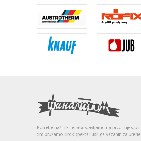
Potrebe naših klijenata stavljamo na prvo mjesto i
tim pružamo širok spektar usluga vezanih za uređ