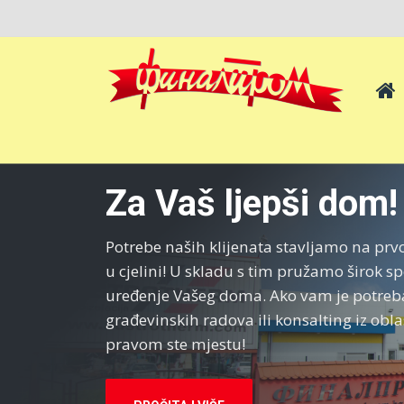
Za Vaš ljepši dom!
Potrebe naših klijenata stavljamo na pr
u cjelini! U skladu s tim pružamo širok s
uređenje Vašeg doma. Ako vam je potreb
građevinskih radova ili konsalting iz obla
pravom ste mjestu!