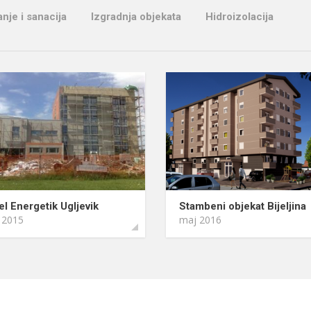
nje i sanacija
Izgradnja objekata
Hidroizolacija
el Energetik Ugljevik
Stambeni objekat Bijeljina
 2015
maj 2016