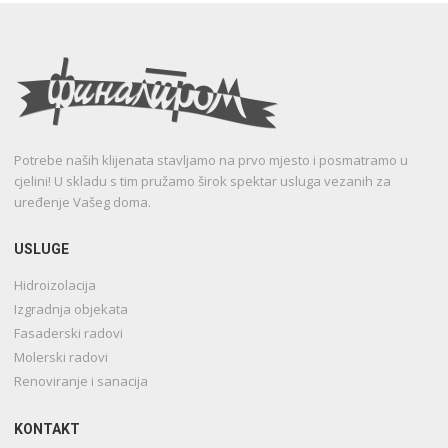
Potrebe naših klijenata stavljamo na prvo mjesto i posmatramo u
cjelini! U skladu s tim pružamo širok spektar usluga vezanih za
uređenje Vašeg doma.
USLUGE
Hidroizolacija
Izgradnja objekata
Fasaderski radovi
Molerski radovi
Renoviranje i sanacija
KONTAKT