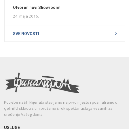
Otvoren novi Showroom!
24. maja 2016.
SVE NOVOSTI
Potrebe naših klijenata stavljamo na prvo mjesto i posmatramo u
cjelini! U skladu s tim pružamo širok spektar usluga vezanih za
uređenje Vašeg doma.
USLUGE