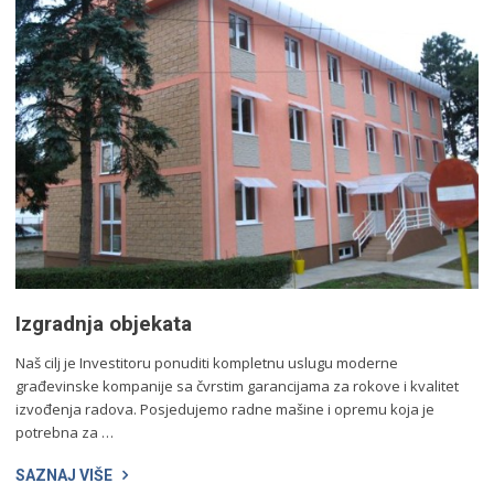
Izgradnja objekata
Naš cilj je Investitoru ponuditi kompletnu uslugu moderne
građevinske kompanije sa čvrstim garancijama za rokove i kvalitet
izvođenja radova. Posjedujemo radne mašine i opremu koja je
potrebna za …
SAZNAJ VIŠE