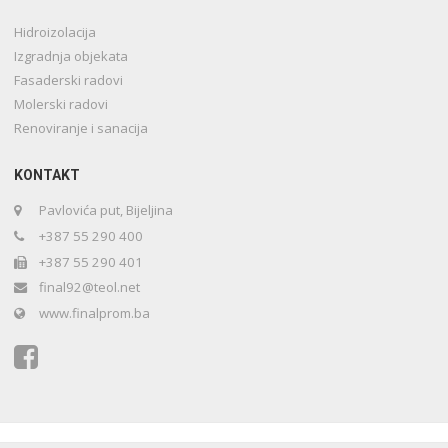
Hidroizolacija
Izgradnja objekata
Fasaderski radovi
Molerski radovi
Renoviranje i sanacija
KONTAKT
Pavlovića put, Bijeljina
+387 55 290 400
+387 55 290 401
final92@teol.net
www.finalprom.ba