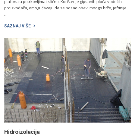
plafona u potrkovljima i slično. Korištenje gipsanih ploča vodećih
proizvođača, omogućavaju da se posao obavi mnogo brže, jeftinije
…
SAZNAJ VIŠE
Hidroizolacija