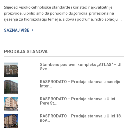
Slijedeći visoko-tehnološke standarde i koristeći najkvalitetnije
proizvode, u prilici smo da ponudimo dugoročna, profesionalna
rješenja za hidroizolaciju temelja, zidova i podruma, hidroizolaciju …
SAZNAJ VIŠE
PRODAJA STANOVA
Stambeno poslovni kompleks „ATLAS“ – Ul.
Sve...
RASPRODATO – Prodaja stanova u naselju
Inter...
RASPRODATO – Prodaja stanova u Ulici
Pere St...
RASPRODATO – Prodaja stanova u Ulici 18.
nov...