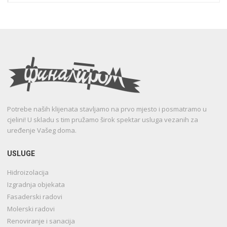
Potrebe naših klijenata stavljamo na prvo mjesto i posmatramo u
cjelini! U skladu s tim pružamo širok spektar usluga vezanih za
uređenje Vašeg doma.
USLUGE
Hidroizolacija
Izgradnja objekata
Fasaderski radovi
Molerski radovi
Renoviranje i sanacija