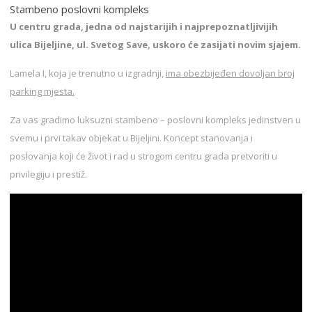
Stambeno poslovni kompleks
U centru grada, jedna od najstarijih i najprepoznatljivijih
ulica Bijeljine, ul. Svetog Save, uskoro će zasijati novim sjajem.
Lamela I, koja je trenutno u izgradnji,
ima obezbijeđen dovoljan broj
parking mjesta.
Za vas gradimo luksuzni stambeno – poslovni kompleks jedinstven u
svemu i prvi takav objekat u Bijeljini. Koncept stanovanja i
poslovanja koji će život i rad u strogom centru grada pretvoriti u
privilegiju i prestiž.