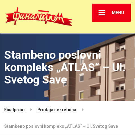
MENU
Stambeno poslovni
kompleks „ATLAS“ – Ul.
Svetog Save
Finalprom
Prodaja nekretnina
Stambeno poslovni kompleks „ATLAS“ – Ul. Svetog Save