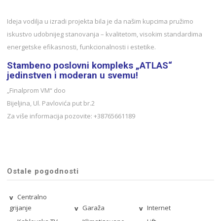
Ideja vodilja u izradi projekta bila je da našim kupcima pružimo
iskustvo udobnijeg stanovanja – kvalitetom, visokim standardima
energetske efikasnosti, funkcionalnosti i estetike.
Stambeno poslovni kompleks „ATLAS“
jedinstven i moderan u svemu!
„Finalprom VM“ doo
Bijeljina, Ul. Pavlovića put br.2
Za više informacija pozovite: +38765661189
Ostale pogodnosti
Centralno
grijanje
Garaža
Internet