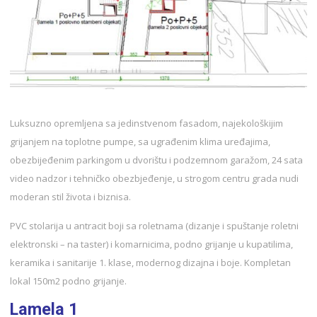
Luksuzno opremljena sa jedinstvenom fasadom, najekološkijim
grijanjem na toplotne pumpe, sa ugrađenim klima uređajima,
obezbijeđenim parkingom u dvorištu i podzemnom garažom, 24 sata
video nadzor i tehničko obezbjeđenje, u strogom centru grada nudi
moderan stil života i biznisa.
PVC stolarija u antracit boji sa roletnama (dizanje i spuštanje roletni
elektronski – na taster) i komarnicima, podno grijanje u kupatilima,
keramika i sanitarije 1. klase, modernog dizajna i boje. Kompletan
lokal 150m2 podno grijanje.
Lamela 1