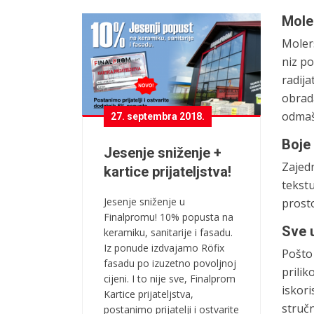
Mole
Molers
niz po
radija
obrad
odmaš
27. septembra 2018.
Boje
Jesenje sniženje +
Zajed
kartice prijateljstva!
tekstu
Jesenje sniženje u
prosto
Finalpromu! 10% popusta na
Sve 
keramiku, sanitarije i fasadu.
Iz ponude izdvajamo Röfix
Pošto
fasadu po izuzetno povoljnoj
prili
cijeni. I to nije sve, Finalprom
iskori
Kartice prijateljstva,
stručn
postanimo prijatelji i ostvarite