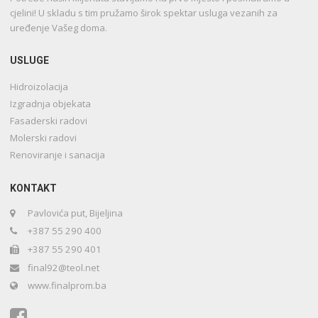
cjelini! U skladu s tim pružamo širok spektar usluga vezanih za
uređenje Vašeg doma.
USLUGE
Hidroizolacija
Izgradnja objekata
Fasaderski radovi
Molerski radovi
Renoviranje i sanacija
KONTAKT
Pavlovića put, Bijeljina
+387 55 290 400
+387 55 290 401
final92@teol.net
www.finalprom.ba