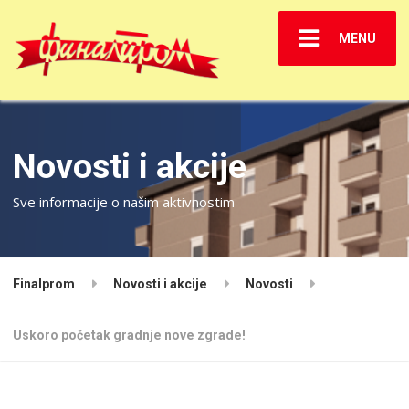
MENU
Novosti i akcije
Sve informacije o našim aktivnostim
Finalprom
Novosti i akcije
Novosti
Uskoro početak gradnje nove zgrade!